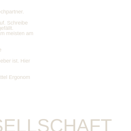
echpartner.
uf. Schreibe
fällt.
 am meisten am
e
eber ist. Hier
attel Ergonom
SELLSCHAFT