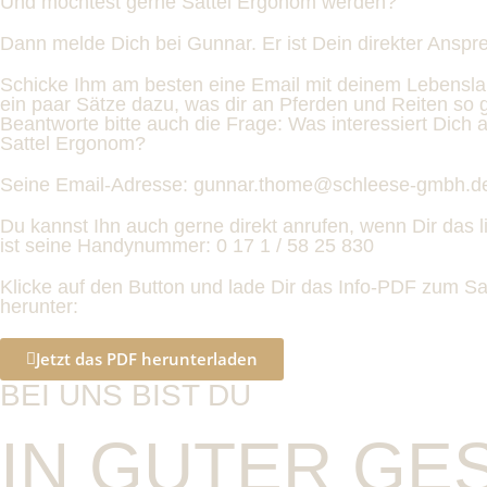
Und möchtest gerne Sattel Ergonom werden?
Dann melde Dich bei Gunnar. Er ist Dein direkter Anspr
Schicke Ihm am besten eine Email mit deinem Lebensla
ein paar Sätze dazu, was dir an Pferden und Reiten so ge
Beantworte bitte auch die Frage: Was interessiert Dich
Sattel Ergonom?
Seine Email-Adresse:
gunnar.thome@schleese-gmbh.d
Du kannst Ihn auch gerne direkt anrufen, wenn Dir das li
ist seine Handynummer: 0 17 1 / 58 25 830
Klicke auf den Button und lade Dir das Info-PDF zum S
herunter:
Jetzt das PDF herunterladen
BEI UNS BIST DU
IN GUTER GE