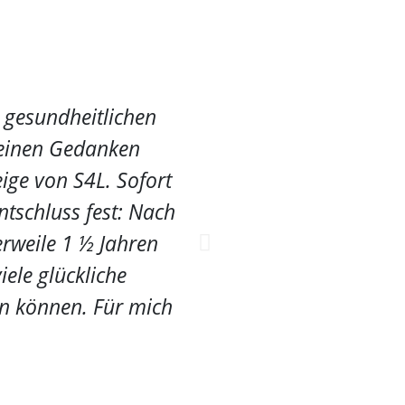
 gesundheitlichen
Als Pferdewirtscha
meinen Gedanken
nicht passenden Sätt
eige von S4L. Sofort
erheblich erschwert
tschluss fest: Nach
bewusst gemacht, da
rweile 1 ½ Jahren
für die Welt der Pfe
iele glückliche
en können. Für mich