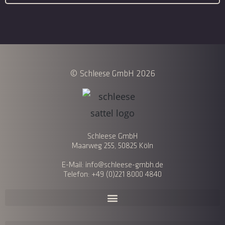
© Schleese GmbH 2026
Schleese GmbH
Maarweg 255, 50825 Köln
E-Mail: info@schleese-gmbh.de
Telefon: +49 (0)221 8000 4840