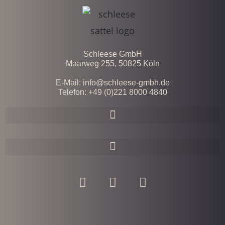
Schleese GmbH
Maarweg 255, 50825 Köln
E-Mail: info@schleese-gmbh.de
Telefon: +49 (0)221 8000 4840