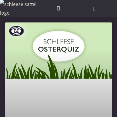
SCHLEESE PARTNER FINDEN