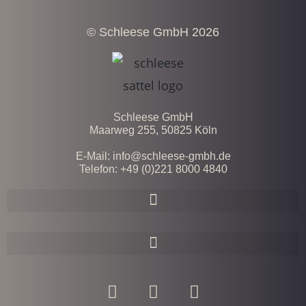
© Schleese GmbH 2026
Schleese GmbH
Maarweg 255, 50825 Köln
E-Mail: info@schleese-gmbh.de
Telefon: +49 (0)221 8000 4840