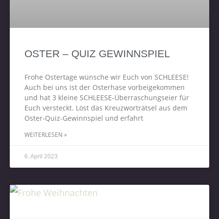
OSTER – QUIZ GEWINNSPIEL
Frohe Ostertage wünsche wir Euch von SCHLEESE!
Auch bei uns ist der Osterhase vorbeigekommen
und hat 3 kleine SCHLEESE-Überraschungseier für
Euch versteckt. Löst das Kreuzworträtsel aus dem
Oster-Quiz-Gewinnspiel und erfahrt
WEITERLESEN »
6. April 2023