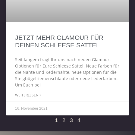
JETZT MEHR GLAMOUR FÜR
DEINEN SCHLEESE SATTEL
Seit langem fragt Ihr uns nach neuen Glamour-
Optionen für Eure Schleese Sättel. Neue Farben für
die Nähte und Kedernähte, neue Optionen für die
Steigbügelriemenschlaufe oder neue Lederfarben…
Um Euch bei
WEITERLESEN »
16. November 2021
1
2
3
4