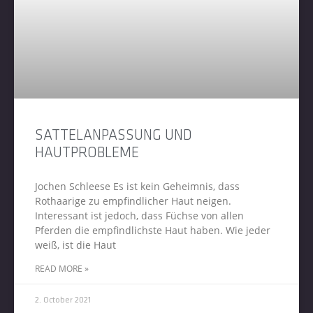
SATTELANPASSUNG UND
HAUTPROBLEME
Jochen Schleese Es ist kein Geheimnis, dass
Rothaarige zu empfindlicher Haut neigen.
Interessant ist jedoch, dass Füchse von allen
Pferden die empfindlichste Haut haben. Wie jeder
weiß, ist die Haut
READ MORE »
2. October 2021