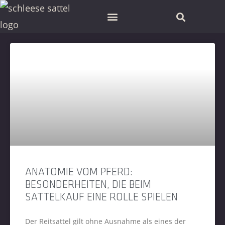
SCHLEESE PARTNER FINDEN
ANATOMIE VOM PFERD:
BESONDERHEITEN, DIE BEIM
SATTELKAUF EINE ROLLE SPIELEN
Der Reitsattel gilt ohne Ausnahme als eines der