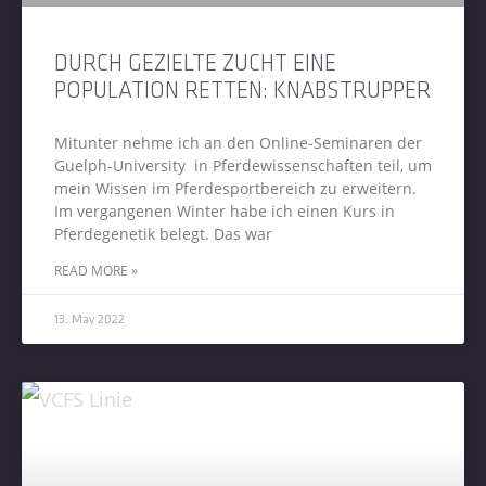
DURCH GEZIELTE ZUCHT EINE
POPULATION RETTEN: KNABSTRUPPER
Mitunter nehme ich an den Online-Seminaren der
Guelph-University in Pferdewissenschaften teil, um
mein Wissen im Pferdesportbereich zu erweitern.
Im vergangenen Winter habe ich einen Kurs in
Pferdegenetik belegt. Das war
READ MORE »
13. May 2022