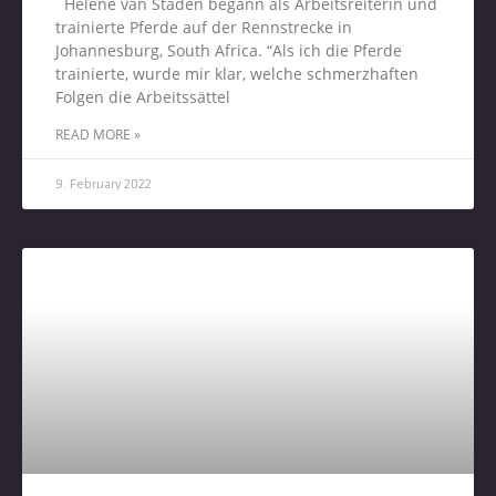
Helene van Staden begann als Arbeitsreiterin und
trainierte Pferde auf der Rennstrecke in
Johannesburg, South Africa. “Als ich die Pferde
trainierte, wurde mir klar, welche schmerzhaften
Folgen die Arbeitssättel
READ MORE »
9. February 2022