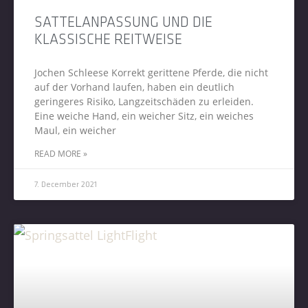
SATTELANPASSUNG UND DIE
KLASSISCHE REITWEISE
Jochen Schleese Korrekt gerittene Pferde, die nicht
auf der Vorhand laufen, haben ein deutlich
geringeres Risiko, Langzeitschäden zu erleiden.
Eine weiche Hand, ein weicher Sitz, ein weiches
Maul, ein weicher
READ MORE »
7. December 2021