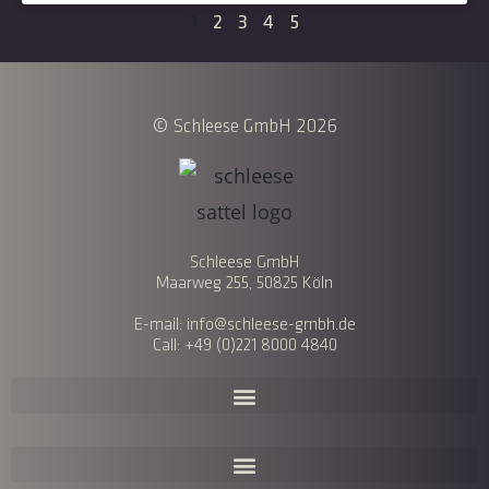
1
2
3
4
5
© Schleese GmbH 2026
Schleese GmbH
Maarweg 255, 50825 Köln
E-mail: info@schleese-gmbh.de
Call: +49 (0)221 8000 4840