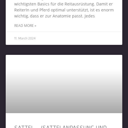
wichtigsten Basics für die Reitausrüstung. Damit er
ReiterIn und Pferd optimal unterstützt, ist es enorm
wichtig, dass er zur Anatomie passt. Jedes
READ MORE »
11. March 2024