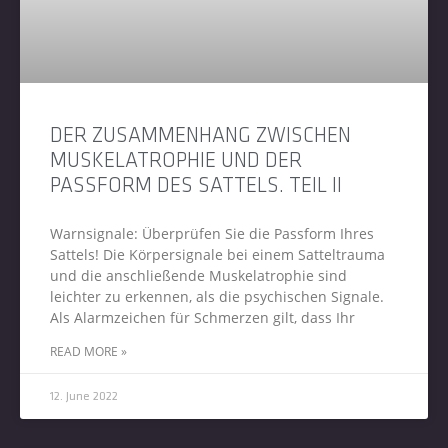
DER ZUSAMMENHANG ZWISCHEN
MUSKELATROPHIE UND DER
PASSFORM DES SATTELS. TEIL II
Warnsignale: Überprüfen Sie die Passform Ihres
Sattels! Die Körpersignale bei einem Satteltrauma
und die anschließende Muskelatrophie sind
leichter zu erkennen, als die psychischen Signale.
Als Alarmzeichen für Schmerzen gilt, dass Ihr
READ MORE »
12. June 2022