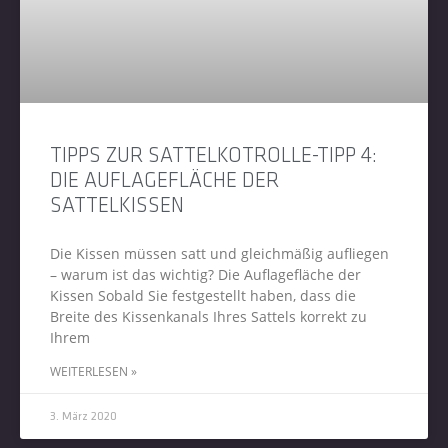
TIPPS ZUR SATTELKOTROLLE-TIPP 4:
DIE AUFLAGEFLÄCHE DER
SATTELKISSEN
Die Kissen müssen satt und gleichmäßig aufliegen
– warum ist das wichtig? Die Auflagefläche der
Kissen Sobald Sie festgestellt haben, dass die
Breite des Kissenkanals Ihres Sattels korrekt zu
Ihrem
WEITERLESEN »
3. März 2020