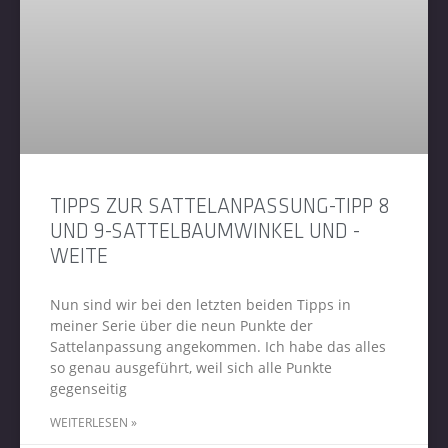
TIPPS ZUR SATTELANPASSUNG-TIPP 8
UND 9-SATTELBAUMWINKEL UND -
WEITE
Nun sind wir bei den letzten beiden Tipps in
meiner Serie über die neun Punkte der
Sattelanpassung angekommen. Ich habe das alles
so genau ausgeführt, weil sich alle Punkte
gegenseitig
WEITERLESEN »