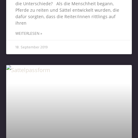
die Unterschiede? Als die Menschheit begann,
Pferde zu reiten und Sättel entwickelt wurden, die
dafür sorgten, dass die Reiter/innen rittlings auf
ihren
WEITERLESEN »
18. September 2019